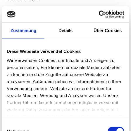
4.) Google Recaptcha
Zweck: Um überprüfen zu können, ob der Besucher ein
Mensch ist, und um die Menge an Spam aus
Zustimmung
Details
Über Cookies
Kontaktformularen zu begrenzen.
Dauer: 1 Jahr.
Anbieter: Google
Diese Webseite verwendet Cookies
Wir verwenden Cookies, um Inhalte und Anzeigen zu
Cookies von Drittanbietern
personalisieren, Funktionen für soziale Medien anbieten
zu können und die Zugriffe auf unsere Website zu
Diese Cookies sammeln Informationen darüber, wie
analysieren. Außerdem geben wir Informationen zu Ihrer
Besucher die Website nutzen, z. B. welche Seiten sie
Verwendung unserer Website an unsere Partner für
besucht haben und auf welche Links sie geklickt
soziale Medien, Werbung und Analysen weiter. Unsere
haben. Keine dieser Informationen kann zur
Partner führen diese Informationen möglicherweise mit
Identifizierung von Besuchern verwendet werden, da
weiteren Daten zusammen, die Sie ihnen bereitgestellt
alle Daten anonymisiert sind.
haben oder die sie im Rahmen Ihrer Nutzung der Dienste
gesammelt haben.
1.) ga
Einwilligungsauswahl